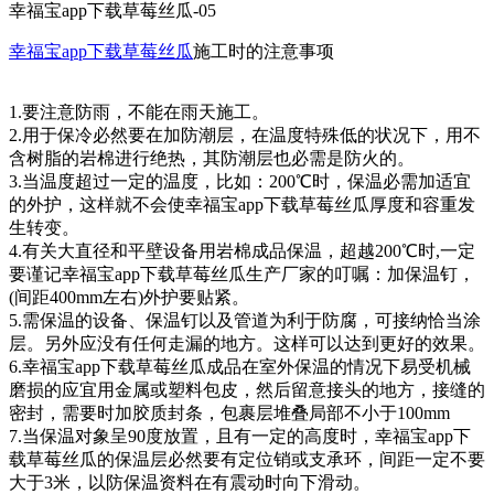
幸福宝app下载草莓丝瓜-05
幸福宝app下载草莓丝瓜
施工时的注意事项
1.要注意防雨，不能在雨天施工。
2.用于保冷必然要在加防潮层，在温度特殊低的状况下，用不
含树脂的岩棉进行绝热，其防潮层也必需是防火的。
3.当温度超过一定的温度，比如：200℃时，保温必需加适宜
的外护，这样就不会使幸福宝app下载草莓丝瓜厚度和容重发
生转变。
4.有关大直径和平壁设备用岩棉成品保温，超越200℃时,一定
要谨记幸福宝app下载草莓丝瓜生产厂家的叮嘱：加保温钉，
(间距400mm左右)
外护要贴紧。
5.需保温的设备、保温钉以及管道为利于防腐，可接纳恰当涂
层。另外应没有任何走漏的地方。这样可以达到更好的效果
。
6.幸福宝app下载草莓丝瓜成品在室外保温的情况下易受机械
磨损的应宜用金属或塑料包皮，然后留意接头的地方，接缝的
密封，需要时加
胶质封条，包裹层堆叠局部不小于100mm
7.当保温对象呈90度放置，且有一定的高度时，幸福宝app下
载草莓丝瓜的保温层必然要有定位销或支承环，间距一定不要
大于3米，以防保
温资料在有震动时向下滑动。