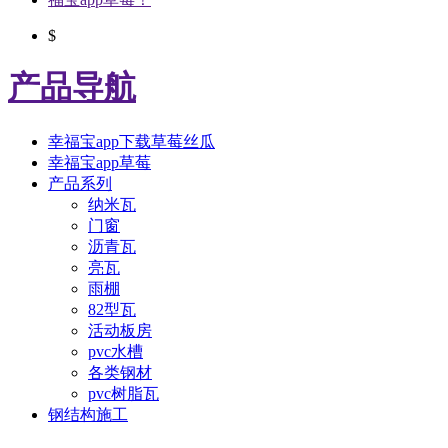
$
产品导航
幸福宝app下载草莓丝瓜
幸福宝app草莓
产品系列
纳米瓦
门窗
沥青瓦
亮瓦
雨棚
82型瓦
活动板房
pvc水槽
各类钢材
pvc树脂瓦
钢结构施工