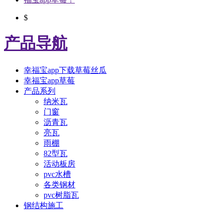
$
产品导航
幸福宝app下载草莓丝瓜
幸福宝app草莓
产品系列
纳米瓦
门窗
沥青瓦
亮瓦
雨棚
82型瓦
活动板房
pvc水槽
各类钢材
pvc树脂瓦
钢结构施工